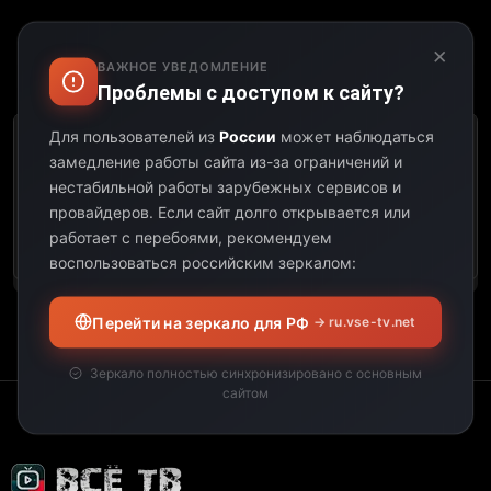
×
ВАЖНОЕ УВЕДОМЛЕНИЕ
Выберите дату:
Проблемы с доступом к сайту?
Для пользователей из
России
может наблюдаться
К сожалению, этот
замедление работы сайта из-за ограничений и
телеканал не
нестабильной работы зарубежных сервисов и
предоставил свою
провайдеров.
Если сайт долго открывается или
программу передач на
работает с перебоями, рекомендуем
выбранную дату.
воспользоваться российским зеркалом:
Перейти на зеркало для РФ
→ ru.vse-tv.net
Зеркало полностью синхронизировано с основным
сайтом