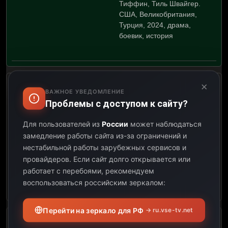
Тиффин, Тиль Швайгер.
США, Великобритания,
Турция, 2024, драма,
боевик, история
×
х/ф Флаги наших отцов
ВАЖНОЕ УВЕДОМЛЕНИЕ
Проблемы с доступом к сайту?
06:17
Для пользователей из
России
может наблюдаться
замедление работы сайта из-за ограничений и
08:24
нестабильной работы зарубежных сервисов и
провайдеров.
Если сайт долго открывается или
02:07
работает с перебоями, рекомендуем
воспользоваться российским зеркалом:
Открыть описание
Перейти на зеркало для РФ
→ ru.vse-tv.net
х/ф Нюрнберг