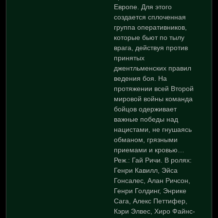
Европе. Для этого
создается сплоченная
группа оперативников,
которые бьют по тылу
врага, действуя против
принятых
джентльменских правил
ведения боя. На
протяжении всей Второй
мировой войны команда
бойцов одерживает
важные победы над
нацистами, не гнушаясь
обманом, грязными
приемами и кровью…
Реж.: Гай Ричи. В ролях:
Генри Кавилл, Эйса
Гонсалес, Алан Ричсон,
Генри Голдинг, Энрике
Сага, Алекс Петтифер,
Кэри Элвес, Хиро Файнс-