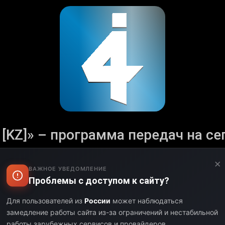
[KZ]» – программа передач на сего
Аторизуйтесь и настройте свой часовой пояс.
×
ВАЖНОЕ УВЕДОМЛЕНИЕ
с полным расписанием телеканала «Развлекательное ТВ 
Проблемы с доступом к сайту?
щих и уникальных шоу. Программа телеканала «Развлекат
нений и новинок в эфире. Следите за актуальными собы
Для пользователей из
России
может наблюдаться
оставайтесь на связи с любимым телеканалом.
замедление работы сайта из-за ограничений и нестабильной
работы зарубежных сервисов и провайдеров.