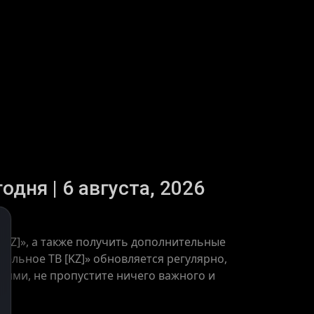
дня | 6 августа, 2026
[KZ]», а также получить дополнительные
ельное ТВ [KZ]» обновляется регулярно,
тиями, не пропустите ничего важного и