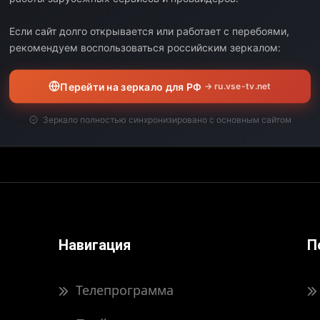
Выберите дату:
Если сайт долго открывается или работает с перебоями,
рекомендуем воспользоваться российским зеркалом:
ЧАЛО
КОНЕЦ
ДЛИТЕЛЬНОСТЬ
Перейти на зеркало для РФ
→ ru.vse-tv.net
вил свою программу передач на выбранную дату.
Зеркало полностью синхронизировано с основным сайтом
Навигация
П
Телепрограмма