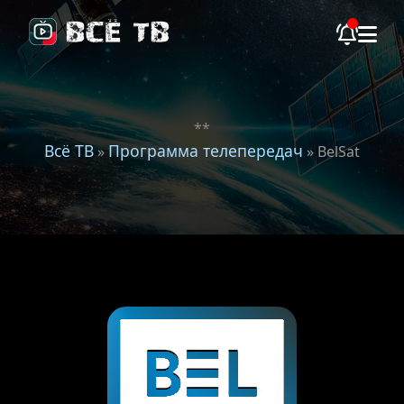
**
Всё ТВ
Программа телепередач
»
» BelSat