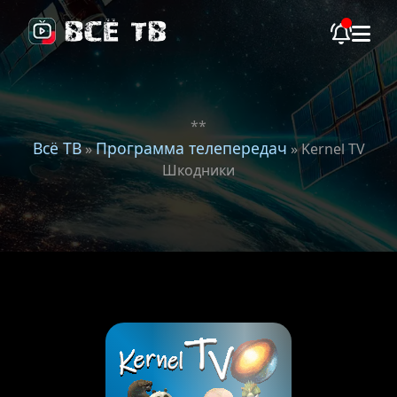
**
Всё ТВ
Программа телепередач
»
» Kernel TV
Шкодники