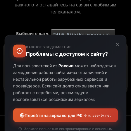
важного и оставайтесь на связи с любимым
телеканалом.
Выберите дату:
×
ВАЖНОЕ УВЕДОМЛЕНИЕ
Проблемы с доступом к сайту?
К сожалению, этот
телеканал не
Для пользователей из
России
может наблюдаться
предоставил свою
замедление работы сайта из-за ограничений и
программу передач на
выбранную дату.
нестабильной работы зарубежных сервисов и
провайдеров.
Если сайт долго открывается или
работает с перебоями, рекомендуем
воспользоваться российским зеркалом:
Перейти на зеркало для РФ
→ ru.vse-tv.net
Зеркало полностью синхронизировано с основным