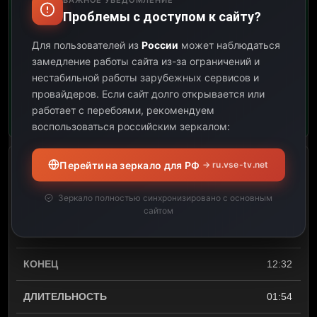
Проблемы с доступом к сайту?
Открыть описание
Для пользователей из
России
может наблюдаться
Канал «Velilla TV World
замедление работы сайта из-за ограничений и
Cup 2006 HD» не
нестабильной работы зарубежных сервисов и
предоставил для этой
провайдеров.
Если сайт долго открывается или
телепередачи описание.
работает с перебоями, рекомендуем
воспользоваться российским зеркалом:
Перейти на зеркало для РФ
→ ru.vse-tv.net
Сербия и Черногория –
Нидерланды. Группа C. 2
Зеркало полностью синхронизировано с основным
тур
сайтом
10:38
12:32
01:54