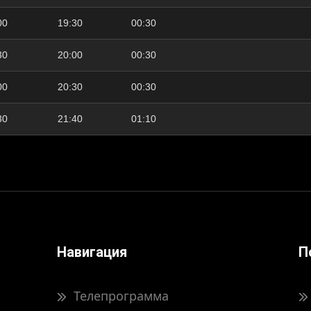
00
19:30
00:30
30
20:00
00:30
00
20:30
00:30
30
21:40
01:10
Навигация
П
Телепрограмма