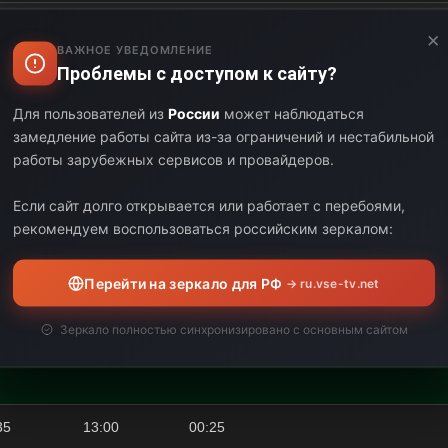
00
09:35
00:35
×
ВАЖНОЕ УВЕДОМЛЕНИЕ
Проблемы с доступом к сайту?
35
10:30
00:55
Для пользователей из
России
может наблюдаться
30
11:00
00:30
замедление работы сайта из-за ограничений и нестабильной
работы зарубежных сервисов и провайдеров.
00
11:40
00:40
Если сайт долго открывается или работает с перебоями,
рекомендуем воспользоваться российским зеркалом:
Наши эксперт
что действит
Перейти на зеркало для РФ
→ ru.vse-tv.net
вопросах. Вы
40
12:35
00:55
прямом эфире
Зеркало полностью синхронизировано с основным сайтом
Присоединяйт
вместе с нам
35
13:00
00:25