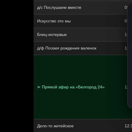
д/с Послушаем вместе
09:
Искусство это мы
09:
Блиц-интервью
10:
д/ф Поэзия рождения валенок
11:
⋗ Прямой эфир на «Белгород 24»
11:
Дело‑то житейское
12: