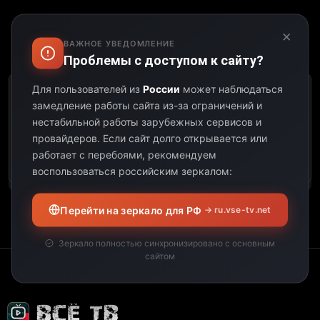
×
ВАЖНОЕ УВЕДОМЛЕНИЕ
Выберите дату:
Проблемы с доступом к сайту?
Для пользователей из
России
может наблюдаться
К сожалению, этот
замедление работы сайта из-за ограничений и
телеканал не
нестабильной работы зарубежных сервисов и
предоставил свою
провайдеров.
Если сайт долго открывается или
программу передач на
работает с перебоями, рекомендуем
выбранную дату.
воспользоваться российским зеркалом:
Перейти на зеркало для РФ
→ ru.vse-tv.net
Зеркало полностью синхронизировано с основным
сайтом