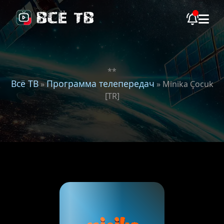
**
Всё ТВ
Программа телепередач
»
» Minika Çocuk
[TR]