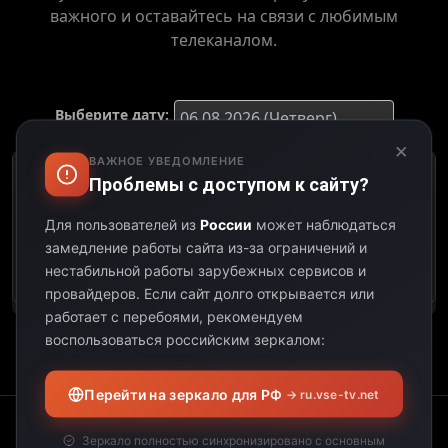
важного и оставайтесь на связи с любимым
телеканалом.
Выберите дату:
×
ВАЖНОЕ УВЕДОМЛЕНИЕ
Проблемы с доступом к сайту?
К сожалению, этот
телеканал не
Для пользователей из
России
может наблюдаться
предоставил свою
замедление работы сайта из-за ограничений и
программу передач на
выбранную дату.
нестабильной работы зарубежных сервисов и
провайдеров.
Если сайт долго открывается или
работает с перебоями, рекомендуем
воспользоваться российским зеркалом:
Перейти на зеркало для РФ
→ ru.vse-tv.net
Зеркало полностью синхронизировано с основным