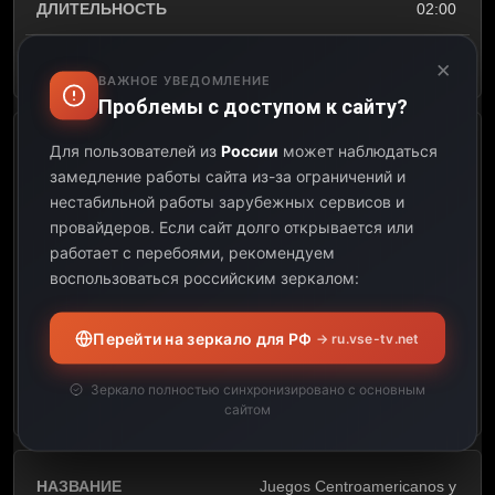
02:00
Открыть описание
×
ВАЖНОЕ УВЕДОМЛЕНИЕ
Проблемы с доступом к сайту?
Fútbol Masculino, Bronce
Для пользователей из
России
может наблюдаться
(Juegos Centroamericanos y
замедление работы сайта из-за ограничений и
del Caribe)
нестабильной работы зарубежных сервисов и
провайдеров.
Если сайт долго открывается или
08:00
работает с перебоями, рекомендуем
воспользоваться российским зеркалом:
10:00
Перейти на зеркало для РФ
→ ru.vse-tv.net
02:00
Зеркало полностью синхронизировано с основным
Открыть описание
сайтом
Juegos Centroamericanos y