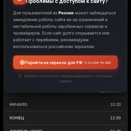
Проблемы с доступом к сайту?
Скажинемолчи
Для пользователей из
России
может наблюдаться
замедление работы сайта из-за ограничений и
09:25
нестабильной работы зарубежных сервисов и
провайдеров.
Если сайт долго открывается или
10:20
работает с перебоями, рекомендуем
воспользоваться российским зеркалом:
00:55
Открыть описание
Перейти на зеркало для РФ
→ ru.vse-tv.net
Зеркало полностью синхронизировано с основным
сайтом
х/ф Когда любовь совсем не
ждешь. 2 с.
10:20
12:00