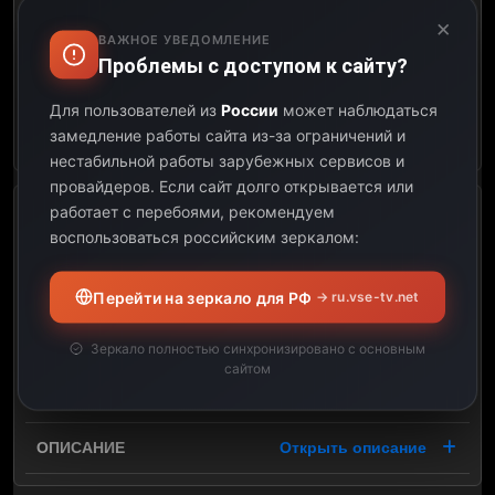
×
07:00
ВАЖНОЕ УВЕДОМЛЕНИЕ
Проблемы с доступом к сайту?
02:00
Для пользователей из
России
может наблюдаться
Открыть описание
замедление работы сайта из-за ограничений и
нестабильной работы зарубежных сервисов и
провайдеров.
Если сайт долго открывается или
работает с перебоями, рекомендуем
2026 FIBA 3x3 World Cup:
воспользоваться российским зеркалом:
Netherlands vs. Australia
07:00
Перейти на зеркало для РФ
→ ru.vse-tv.net
07:30
Зеркало полностью синхронизировано с основным
сайтом
00:30
Открыть описание