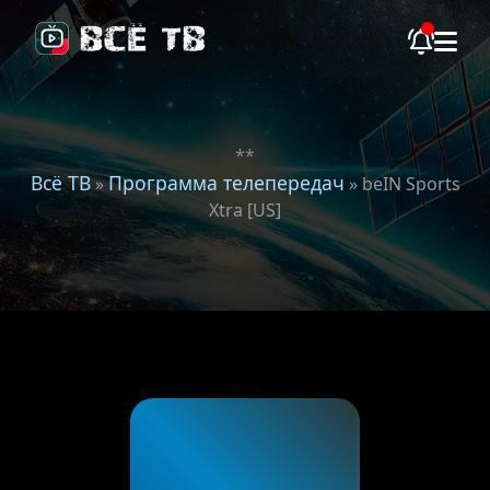
**
Всё ТВ
Программа телепередач
»
» beIN Sports
Xtra [US]