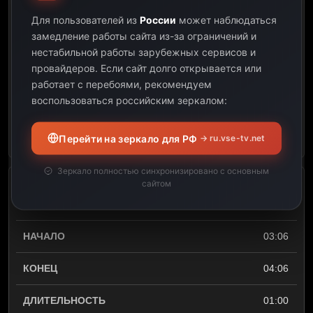
х/ф Поезд на Юму (2007)
Для пользователей из
России
может наблюдаться
замедление работы сайта из-за ограничений и
01:03
нестабильной работы зарубежных сервисов и
провайдеров.
Если сайт долго открывается или
03:06
работает с перебоями, рекомендуем
воспользоваться российским зеркалом:
02:03
Открыть описание
Перейти на зеркало для РФ
→ ru.vse-tv.net
Зеркало полностью синхронизировано с основным
сайтом
х/ф Горизонты: Часть 1
(2024)
03:06
04:06
01:00