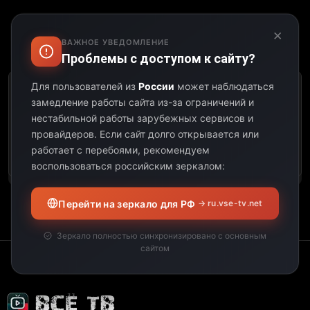
×
ВАЖНОЕ УВЕДОМЛЕНИЕ
Выберите дату:
Проблемы с доступом к сайту?
Для пользователей из
России
может наблюдаться
К сожалению, этот
замедление работы сайта из-за ограничений и
телеканал не
нестабильной работы зарубежных сервисов и
предоставил свою
провайдеров.
Если сайт долго открывается или
программу передач на
работает с перебоями, рекомендуем
выбранную дату.
воспользоваться российским зеркалом:
Перейти на зеркало для РФ
→ ru.vse-tv.net
Зеркало полностью синхронизировано с основным
сайтом