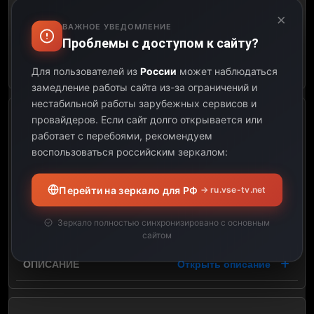
08:44
×
ВАЖНОЕ УВЕДОМЛЕНИЕ
00:37
Проблемы с доступом к сайту?
Открыть описание
Для пользователей из
России
может наблюдаться
замедление работы сайта из-за ограничений и
нестабильной работы зарубежных сервисов и
провайдеров.
Если сайт долго открывается или
Club Libertin, Club Libertin
работает с перебоями, рекомендуем
114
воспользоваться российским зеркалом:
08:44
Перейти на зеркало для РФ
→ ru.vse-tv.net
09:28
Зеркало полностью синхронизировано с основным
00:44
сайтом
Открыть описание