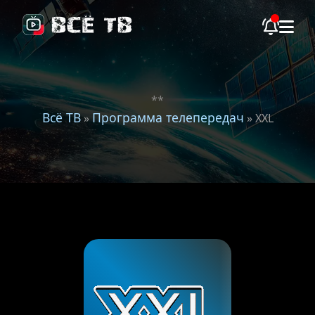
**
Всё ТВ
Программа телепередач
»
» XXL