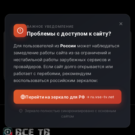
Выберите дату:
×
ВАЖНОЕ УВЕДОМЛЕНИЕ
Проблемы с доступом к сайту?
К сожалению, этот
Для пользователей из
России
может наблюдаться
телеканал не
замедление работы сайта из-за ограничений и
предоставил свою
нестабильной работы зарубежных сервисов и
программу передач на
провайдеров.
Если сайт долго открывается или
выбранную дату.
работает с перебоями, рекомендуем
воспользоваться российским зеркалом:
Перейти на зеркало для РФ
→ ru.vse-tv.net
Зеркало полностью синхронизировано с основным
сайтом