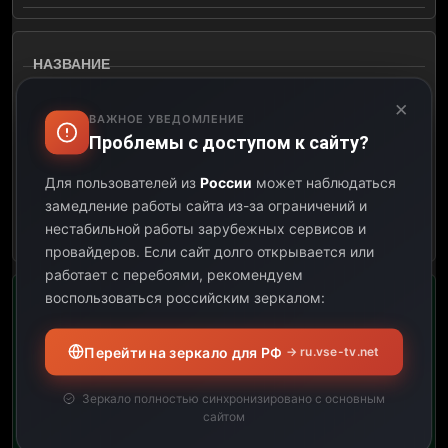
08:00
×
ВАЖНОЕ УВЕДОМЛЕНИЕ
09:00
Проблемы с доступом к сайту?
Для пользователей из
России
может наблюдаться
01:00
замедление работы сайта из-за ограничений и
нестабильной работы зарубежных сервисов и
Открыть описание
провайдеров.
Если сайт долго открывается или
работает с перебоями, рекомендуем
воспользоваться российским зеркалом:
РИАЦ
Перейти на зеркало для РФ
→ ru.vse-tv.net
09:00
Зеркало полностью синхронизировано с основным
10:00
сайтом
01:00