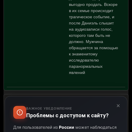
выгодно продать. Вскоре
в их семье происходит
трагическое событие, и
после Даниэль слышит
на аудиозаписи голос,
которого там быть не
должно. Мужчина
обращается за помощью
к знаменитому
исследователю
паранормальных
явлений
×
х/ф Слендер
ВАЖНОЕ УВЕДОМЛЕНИЕ
Проблемы с доступом к сайту?
07:24
Для пользователей из
России
может наблюдаться
08:56