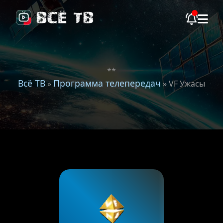
**
Всё ТВ
Программа телепередач
»
» VF Ужасы