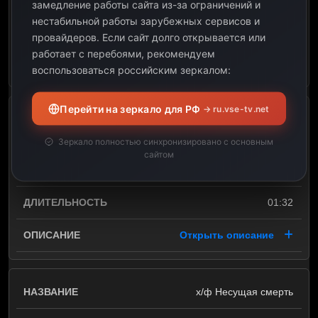
замедление работы сайта из-за ограничений и
нестабильной работы зарубежных сервисов и
01:32
провайдеров.
Если сайт долго открывается или
работает с перебоями, рекомендуем
Открыть описание
воспользоваться российским зеркалом:
Перейти на зеркало для РФ
→ ru.vse-tv.net
08:56
Зеркало полностью синхронизировано с основным
сайтом
10:28
01:32
Открыть описание
х/ф Несущая смерть