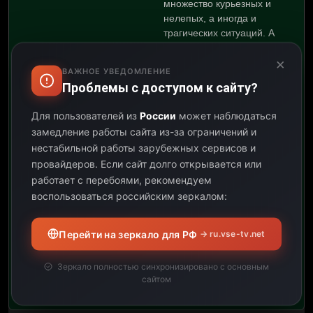
множество курьезных и
нелепых, а иногда и
трагических ситуаций. А
рядом с полярным
×
аэродромом существует
ВАЖНОЕ УВЕДОМЛЕНИЕ
другой мир – мир
Проблемы с доступом к сайту?
местных эскимосов,
живущих далекой от
Для пользователей из
России
может наблюдаться
войны жизнью. Правда
замедление работы сайта из-за ограничений и
солдат непонятна
нестабильной работы зарубежных сервисов и
эскимосу, ведь: Человек
провайдеров.
Если сайт долго открывается или
стреляет в зверя, чтобы
работает с перебоями, рекомендуем
съесть его или получить
шкуру, из которой можно
воспользоваться российским зеркалом:
сделать одежду или
лодку. Тогда зачем он
Перейти на зеркало для РФ
→ ru.vse-tv.net
стреляет в другого
человека, если не
Зеркало полностью синхронизировано с основным
собирается его есть?
сайтом