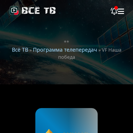
**
Всё ТВ
Программа телепередач
»
» VF Наша
победа