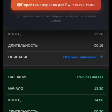
Перейти на зеркало для РФ
→ ru.vse-tv.net
Ça se passe sur beIN
SPORTS
Зеркало полностью синхронизировано с основным
сайтом
13:15
13:30
00:15
Открыть описание
Raid des Alizées
13:30
14:00
00:30