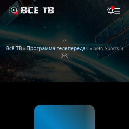
**
Всё ТВ
Программа телепередач
»
» beIN Sports 3
[FR]