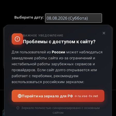
Выберите дату:
×
К сожалению, этот
ВАЖНОЕ УВЕДОМЛЕНИЕ
телеканал не
Проблемы с доступом к сайту?
предоставил свою
программу передач на
Для пользователей из
России
может наблюдаться
выбранную дату.
замедление работы сайта из-за ограничений и
нестабильной работы зарубежных сервисов и
провайдеров.
Если сайт долго открывается или
работает с перебоями, рекомендуем
воспользоваться российским зеркалом:
Перейти на зеркало для РФ
→ ru.vse-tv.net
Зеркало полностью синхронизировано с основным
сайтом