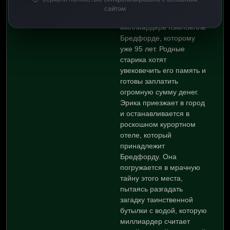
необычный заказ – снять
сайтом
фильм об известном
миллиардере Кэмпбелле
Бредфорде, которому
уже 95 лет. Родные
старика хотят
увековечить его память и
готовы заплатить
огромную сумму денег.
Эрика приезжает в город
и останавливается в
роскошном курортном
отеле, который
принадлежит
Бредфорду. Она
погружается в мрачную
тайну этого места,
пытаясь разгадать
загадку таинственной
бутылки с водой, которую
миллиардер считает