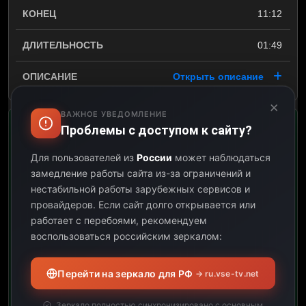
11:12
01:49
Открыть описание
×
ВАЖНОЕ УВЕДОМЛЕНИЕ
Проблемы с доступом к сайту?
х/ф Холодная река
Для пользователей из
России
может наблюдаться
11:12
замедление работы сайта из-за ограничений и
нестабильной работы зарубежных сервисов и
12:46
провайдеров.
Если сайт долго открывается или
работает с перебоями, рекомендуем
01:34
воспользоваться российским зеркалом:
Открыть описание
Перейти на зеркало для РФ
→ ru.vse-tv.net
Режиссер-документалист
Эрика Шоу получает
Зеркало полностью синхронизировано с основным