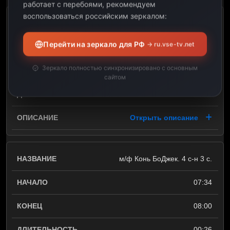
работает с перебоями, рекомендуем
воспользоваться российским зеркалом:
м/ф Конь БоДжек. 4 с-н 2 с.
Перейти на зеркало для РФ
→ ru.vse-tv.net
07:07
Зеркало полностью синхронизировано с основным
07:34
сайтом
00:27
Открыть описание
м/ф Конь БоДжек. 4 с-н 3 с.
07:34
08:00
00:26