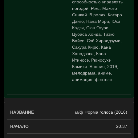
способностью управлять
погодой. Реж.: Макото
Синкай. В ролях: Котаро
Дайго, Нана Мори, Юки
Кадзи, Сюн Огури,
Цубаса Хонда, Тиэко
Байсе, Сэй Хираидзуми,
Сакура Кирю, Кана
Ханадзава, Кана
Итиносэ, Рюносукэ
Камики. Япония, 2019,
мелодрама, аниме,
анимация, фэнтези
м/ф Форма голоса (2016)
20:37