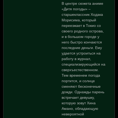
В центре сюжета аниме
«Дитя погоды» –
старшеклассник Ходака
Морисима, который
переезжает в Токио со
своего родного острова,
и в большом городе у
него быстро кончаются
последние деньги. Ему
удается устроиться на
работу в журнал,
специализирующийся на
сверхъестественном.
Тем временем погода
портится, и солнце
сменяют бесконечные
дожди. Однажды парень
встречает девушку,
которую зовут Хина
Амано, обладающую
невероятной