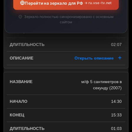
Перейти на зеркало для РФ
→ ru.vse-tv.net
м/ф Ветер крепчает (2013)
Зеркало полностью синхронизировано с основным
12:23
сайтом
14:30
02:07
Открыть описание
м/ф 5 сантиметров в
секунду (2007)
14:30
15:33
01:03