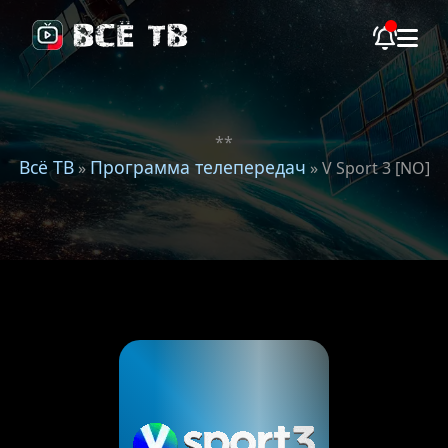
**
Всё ТВ
Программа телепередач
»
» V Sport 3 [NO]