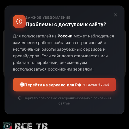
×
ВАЖНОЕ УВЕДОМЛЕНИЕ
Выберите дату:
Проблемы с доступом к сайту?
Для пользователей из
России
может наблюдаться
К сожалению, этот
замедление работы сайта из-за ограничений и
телеканал не
нестабильной работы зарубежных сервисов и
предоставил свою
провайдеров.
Если сайт долго открывается или
программу передач на
работает с перебоями, рекомендуем
выбранную дату.
воспользоваться российским зеркалом:
Перейти на зеркало для РФ
→ ru.vse-tv.net
Зеркало полностью синхронизировано с основным
сайтом