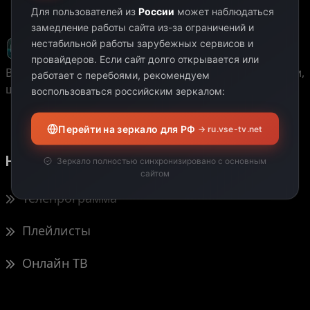
Для пользователей из
России
может наблюдаться
замедление работы сайта из-за ограничений и
нестабильной работы зарубежных сервисов и
провайдеров.
Если сайт долго открывается или
Весь мир у вас дома!
Любимые фильмы, телепередачи,
работает с перебоями, рекомендуем
шоу и новости со всего мира в одном месте.
воспользоваться российским зеркалом:
Перейти на зеркало для РФ
→ ru.vse-tv.net
Навигация
Зеркало полностью синхронизировано с основным
сайтом
Телепрограмма
Плейлисты
Онлайн ТВ