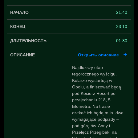
21:40
23:10
01:30
Открыть описание
Najdłuższy etap
tegorocznego wyścigu.
Kolarze wystartują w
Opolu, a finiszować będą
pod Kocierz Resort po
przejechaniu 218, 5
kilometra. Na trasie
czekać ich będą m.in. dwa
wymagające podjazdy –
pod górę św. Anny i
Przełęcz Przegibek, na