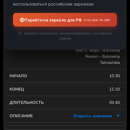
воспользоваться российским зеркалом:
02:05
Перейти на зеркало для РФ
→ ru.vse-tv.net
Открыть описание
Зеркало полностью синхронизировано с основным
сайтом
Kolarstwo: Tour de Pologne –
start 6. etapu: Bukowina
Resort – Bukowina
Tatrzańska
10:30
11:10
00:40
Открыть описание