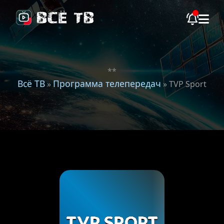
**
Всё ТВ
Программа телепередач
»
» TVP Sport