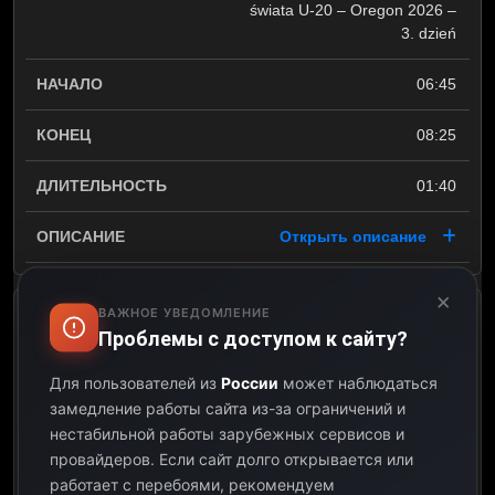
świata U-20 – Oregon 2026 –
3. dzień
06:45
08:25
01:40
Открыть описание
×
ВАЖНОЕ УВЕДОМЛЕНИЕ
Piłka nożna kobiet: ORLEN
Проблемы с доступом к сайту?
Ekstraliga: Pogoń Szczecin –
Górnik Łęczna
Для пользователей из
России
может наблюдаться
замедление работы сайта из-за ограничений и
08:25
нестабильной работы зарубежных сервисов и
провайдеров.
Если сайт долго открывается или
10:30
работает с перебоями, рекомендуем