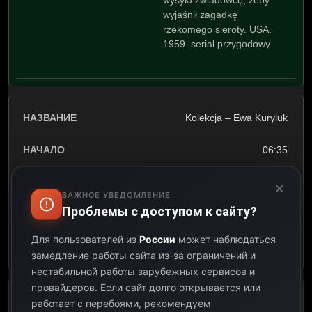
wysyła zwiadowcę, żeby
wyjaśnił zagadkę
rzekomego sieroty. USA.
1959. serial przygodowy
Kolekcja – Ewa Kuryluk
06:35
07:00
×
ВАЖНОЕ УВЕДОМЛЕНИЕ
Проблемы с доступом к сайту?
00:25
Для пользователей из
России
может наблюдаться
Открыть описание
замедление работы сайта из-за ограничений и
нестабильной работы зарубежных сервисов и
провайдеров.
Если сайт долго открывается или
Niewiarygodne przygody
работает с перебоями, рекомендуем