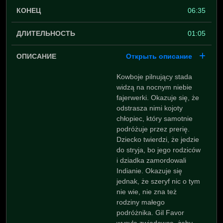
06:35
01:05
Открыть описание
Kowboje pilnujący stada
widzą na nocnym niebie
fajerwerki. Okazuje się, że
odstrasza nimi kojoty
chłopiec, który samotnie
podróżuje przez prerię.
Dziecko twierdzi, że jedzie
do stryja, bo jego rodziców
i dziadka zamordowali
Indianie. Okazuje się
jednak, że szeryf nic o tym
nie wie, nie zna też
rodziny małego
podróżnika. Gil Favor