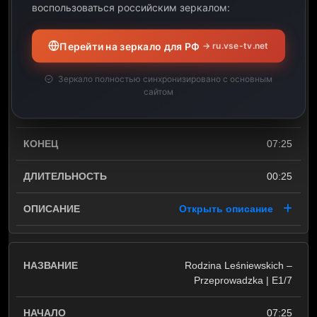
Marka Piegusa – Przygoda
воспользоваться российским зеркалом:
dziewiąta, czyli
nieprawdopodobny rozwój
Перейти на зеркало для РФ
→ ru.vse-tv.net
akcji doprowadzony do…
niespodziewanego finału |
Зеркало полностью синхронизировано с основным
E9-ost
сайтом
07:00
07:25
00:25
Открыть описание
Rodzina Leśniewskich –
Przeprowadzka | E1/7
07:25