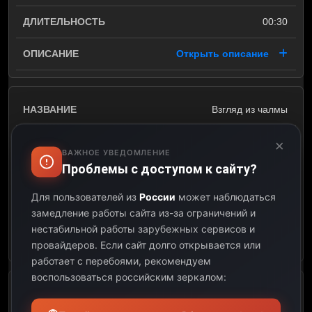
00:30
Открыть описание
Взгляд из чалмы
×
10:30
ВАЖНОЕ УВЕДОМЛЕНИЕ
Проблемы с доступом к сайту?
11:00
Для пользователей из
России
может наблюдаться
00:30
замедление работы сайта из-за ограничений и
нестабильной работы зарубежных сервисов и
Открыть описание
провайдеров.
Если сайт долго открывается или
работает с перебоями, рекомендуем
воспользоваться российским зеркалом:
д/ф Казақстан