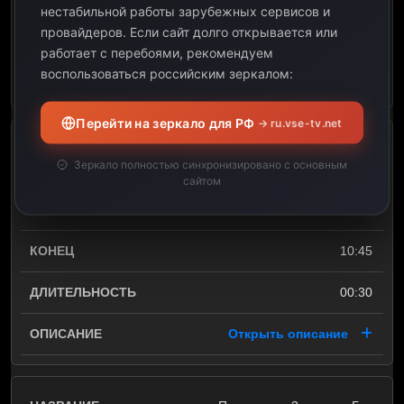
нестабильной работы зарубежных сервисов и
провайдеров.
Если сайт долго открывается или
00:30
работает с перебоями, рекомендуем
воспользоваться российским зеркалом:
Открыть описание
Перейти на зеркало для РФ
→ ru.vse-tv.net
Пришельцы среди нас:
Зеркало полностью синхронизировано с основным
Краб-переселенец
сайтом
10:15
10:45
00:30
Открыть описание