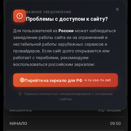
×
Открыть описание
ВАЖНОЕ УВЕДОМЛЕНИЕ
Проблемы с доступом к сайту?
Для пользователей из
России
может наблюдаться
х/ф Управління гнівом
замедление работы сайта из-за ограничений и
нестабильной работы зарубежных сервисов и
07:50
провайдеров.
Если сайт долго открывается или
работает с перебоями, рекомендуем
09:50
воспользоваться российским зеркалом:
02:00
Перейти на зеркало для РФ
→ ru.vse-tv.net
Открыть описание
Зеркало полностью синхронизировано с основным
сайтом
х/ф Змішані
09:50