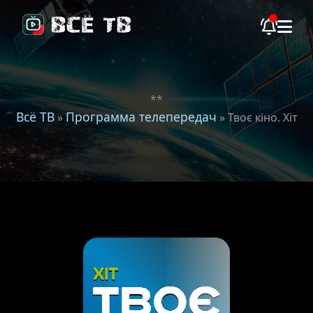
**
Всё ТВ
Программа телепередач
»
» Твоє кіно. Хіт