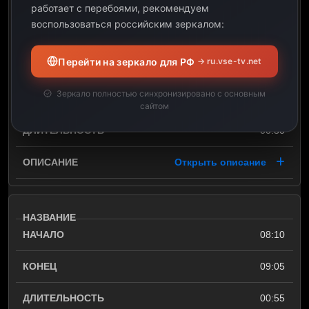
Motorsport: Fastzone
работает с перебоями, рекомендуем
Magazines (Fastzone
воспользоваться российским зеркалом:
Magazine), 2026
Перейти на зеркало для РФ
→ ru.vse-tv.net
07:40
Зеркало полностью синхронизировано с основным
08:10
сайтом
00:30
Открыть описание
08:10
09:05
00:55