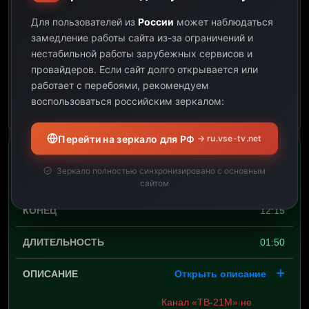
08:05
Для пользователей из
России
может наблюдаться
замедление работы сайта из-за ограничений и
10:25
нестабильной работы зарубежных сервисов и
провайдеров.
Если сайт долго открывается или
02:20
работает с перебоями, рекомендуем
воспользоваться российским зеркалом:
Открыть описание
Перейти на зеркало для РФ
→ ru.vse-tv.net
Зеркало полностью синхронизировано с основным
10:25
сайтом
12:15
01:50
Открыть описание
Канал «ТВ-21M» не