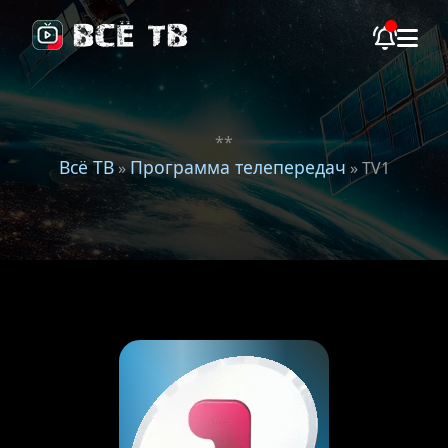
**
Всё ТВ
Программа телепередач
»
» TV1