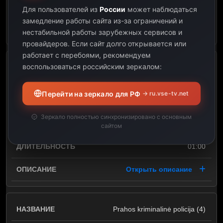
01:00
Для пользователей из
России
может наблюдаться
замедление работы сайта из-за ограничений и
Открыть описание
нестабильной работы зарубежных сервисов и
провайдеров.
Если сайт долго открывается или
работает с перебоями, рекомендуем
воспользоваться российским зеркалом:
Įstatymas ir tvarka.
Specialiųjų tyrimų skyrius (5)
Перейти на зеркало для РФ
→ ru.vse-tv.net
10:00
Зеркало полностью синхронизировано с основным
11:00
сайтом
01:00
Открыть описание
Prahos kriminalinė policija (4)