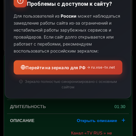
Проблемы с доступом к сайту?
09:00
Для пользователей из
России
может наблюдаться
замедление работы сайта из-за ограничений и
02:00
нестабильной работы зарубежных сервисов и
провайдеров.
Если сайт долго открывается или
Открыть описание
работает с перебоями, рекомендуем
воспользоваться российским зеркалом:
Телемагазин Kaufbei.TV
Перейти на зеркало для РФ
→ ru.vse-tv.net
09:00
Зеркало полностью синхронизировано с основным
сайтом
10:30
01:30
Открыть описание
Канал «TV RUS » не