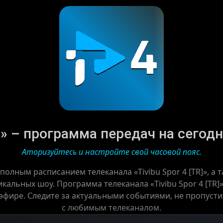
R]» – программа передач на сегодня
Аторизуйтесь и настройте свой часовой пояс.
 полным расписанием телеканала «Tivibu Spor 4 [TR]», а
кальных шоу. Программа телеканала «Tivibu Spor 4 [TR]
 эфире. Следите за актуальными событиями, не пропусти
с любимым телеканалом.