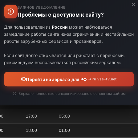
×
ВАЖНОЕ УВЕДОМЛЕНИЕ
Выберите дату:
Проблемы с доступом к сайту?
Для пользователей из
России
может наблюдаться
ЧАЛО
КОНЕЦ
ДЛИТЕЛЬНОСТЬ
замедление работы сайта из-за ограничений и нестабильной
работы зарубежных сервисов и провайдеров.
00
02:00
05:00
Если сайт долго открывается или работает с перебоями,
рекомендуем воспользоваться российским зеркалом:
Канал «Tivib
00
07:00
05:00
Перейти на зеркало для РФ
→ ru.vse-tv.net
телепередач
Зеркало полностью синхронизировано с основным сайтом
00
12:00
05:00
00
17:00
05:00
00
18:00
01:00