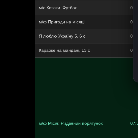
м/с Козаки. Футбол
02:
м/ф Пригоди на місяці
03:
Я люблю Україну 5. 6 c
04:
Караоке на майдані, 13 c
06:
м/ф Місія: Різдвяний порятунок
07: