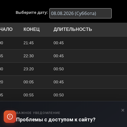
Выберите дату:
ЧАЛО
КОНЕЦ
ДЛИТЕЛЬНОСТЬ
00
21:45
00:45
45
22:30
00:45
30
23:20
00:50
20
00:05
00:45
05
00:55
00:50
55
01:45
00:50
×
ВАЖНОЕ УВЕДОМЛЕНИЕ
Проблемы с доступом к сайту?
45
02:35
00:50