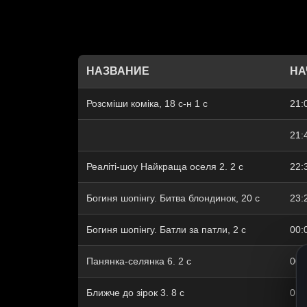
НАЗВАНИЕ
НА
Розсміши коміка, 18 с-н 1 c
21:
21:
Реаліті-шоу Найкраща оселя 2. 2 c
22:
Богиня шопінгу. Битва блондинок, 20 c
23:
Богиня шопінгу. Батли за патли, 2 c
00:
Панянка-селянка 6. 2 c
00:
Ближче до зірок 3. 8 c
01: