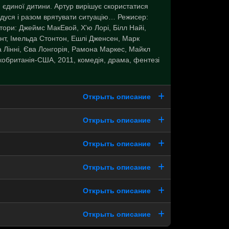
 єдиної дитини. Артур вирішує скористатися
дуся і разом врятувати ситуацію… Режисер:
тори: Джеймс МакЕвой, Х'ю Лорі, Білл Найі,
т, Імельда Стонтон, Ешлі Дженсен, Марк
а Лінні, Єва Лонгорія, Рамона Маркес, Майкл
кобританія-США, 2011, комедія, драма, фентезі
Открыть описание
Открыть описание
Открыть описание
Открыть описание
Открыть описание
Открыть описание