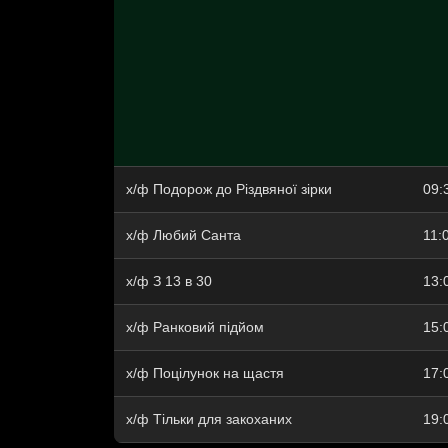
х/ф Подорож до Різдвяної зірки
09:
х/ф Любий Санта
11:
х/ф З 13 в 30
13:
х/ф Ранковий підйом
15:
х/ф Поцілунок на щастя
17:
х/ф Тільки для закоханих
19: