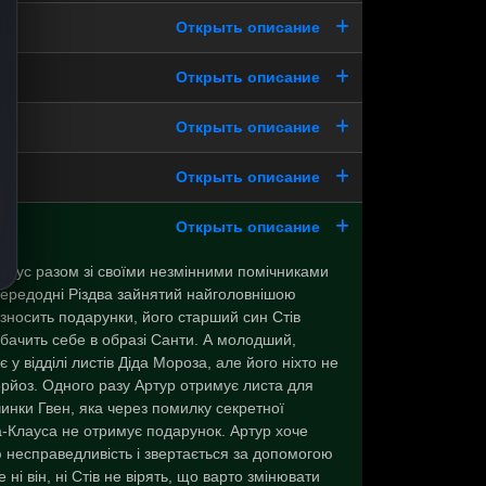
Открыть описание
Открыть описание
Открыть описание
Открыть описание
Открыть описание
лаус разом зі своїми незмінними помічниками
редодні Різдва зайнятий найголовнішою
зносить подарунки, його старший син Стів
 бачить себе в образі Санти. А молодший,
 у відділі листів Діда Мороза, але його ніхто не
рйоз. Одного разу Артур отримує листа для
чинки Гвен, яка через помилку секретної
-Клауса не отримує подарунок. Артур хоче
 несправедливість і звертається за допомогою
е ні він, ні Стів не вірять, що варто змінювати