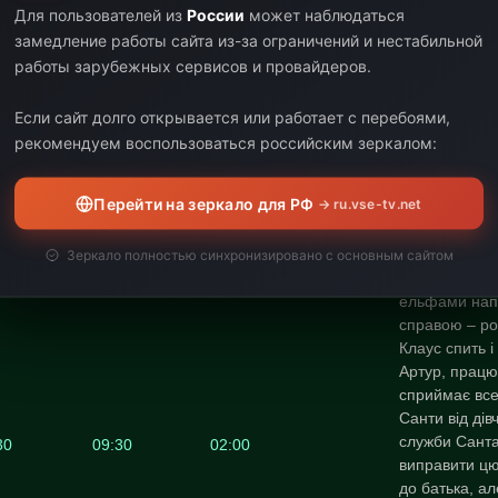
Для пользователей из
России
может наблюдаться
35
03:10
00:35
замедление работы сайта из-за ограничений и нестабильной
работы зарубежных сервисов и провайдеров.
10
04:40
01:30
Если сайт долго открывается или работает с перебоями,
40
06:30
01:50
рекомендуем воспользоваться российским зеркалом:
30
07:30
01:00
Перейти на зеркало для РФ
→ ru.vse-tv.net
Зеркало полностью синхронизировано с основным сайтом
Поки Санта К
ельфами напе
справою – ро
Клаус спить і
Артур, працює
сприймає все
Санти від дів
служби Санта
30
09:30
02:00
виправити цю
до батька, ал