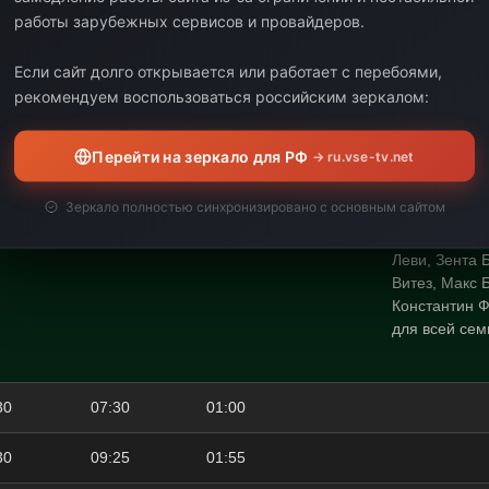
работы зарубежных сервисов и провайдеров.
30
05:05
00:35
Если сайт долго открывается или работает с перебоями,
рекомендуем воспользоваться российским зеркалом:
История о то
молодежных р
Перейти на зеркало для РФ
→ ru.vse-tv.net
не место – в
здесь находи
Зеркало полностью синхронизировано с основным сайтом
празднике, ц
05
06:30
01:25
предназначен
Леви, Зента 
Витез, Макс Б
Константин 
для всей сем
30
07:30
01:00
30
09:25
01:55