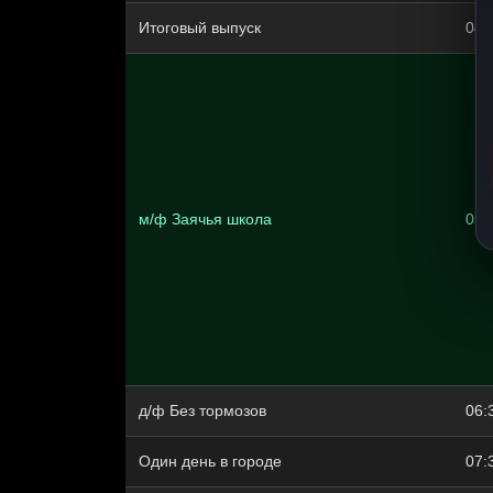
Итоговый выпуск
04:
м/ф Заячья школа
05:
д/ф Без тормозов
06:
Один день в городе
07: