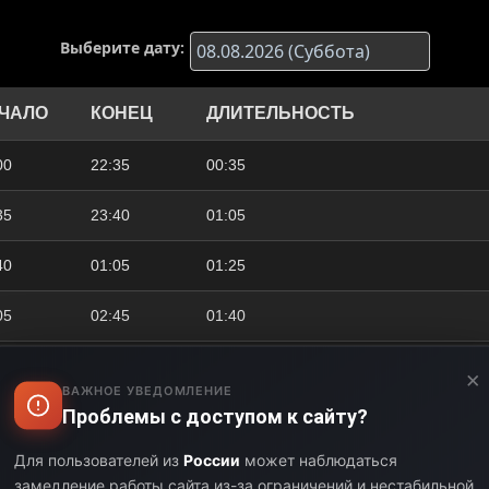
Выберите дату:
ЧАЛО
КОНЕЦ
ДЛИТЕЛЬНОСТЬ
00
22:35
00:35
35
23:40
01:05
40
01:05
01:25
05
02:45
01:40
45
03:15
00:30
×
ВАЖНОЕ УВЕДОМЛЕНИЕ
Проблемы с доступом к сайту?
15
04:00
00:45
Для пользователей из
России
может наблюдаться
00
04:30
00:30
замедление работы сайта из-за ограничений и нестабильной