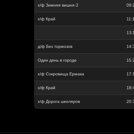
х/ф Зимняя вишня-2
09:
х/ф Край
11:
13:
д/ф Без тормозов
14:
Один день в городе
15:
х/ф Сокровища Ермака
17:
х/ф Край
18:
х/ф Дорога школяров
20: