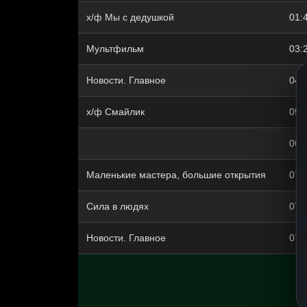
х/ф Мы с дедушкой
01:
Mультфильм
03:
Новости. Главное
04:
х/ф Смайлик
05:
06:
Маленькие мастера, большие открытия
07:
Сила в людях
07:
Новости. Главное
07: