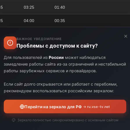
45
03:25
01:40
25
04:00
00:35
00
05:05
01:05
×
ВАЖНОЕ УВЕДОМЛЕНИЕ
Проблемы с доступом к сайту?
05
06:35
01:30
Для пользователей из
России
может наблюдаться
35
07:05
00:30
замедление работы сайта из-за ограничений и нестабильной
работы зарубежных сервисов и провайдеров.
05
07:15
00:10
Если сайт долго открывается или работает с перебоями,
15
07:30
00:15
рекомендуем воспользоваться российским зеркалом:
30
08:40
01:10
Перейти на зеркало для РФ
→ ru.vse-tv.net
Зеркало полностью синхронизировано с основным сайтом
В остросюжет