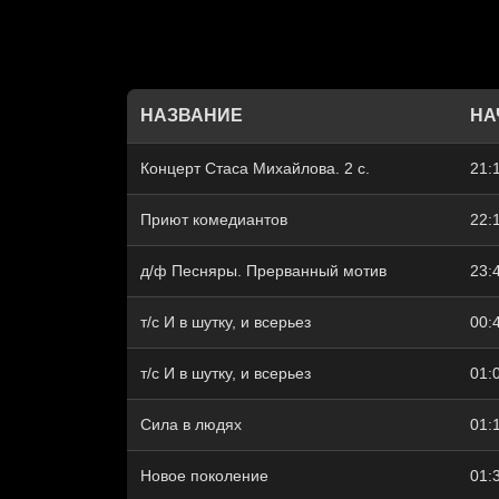
НАЗВАНИЕ
НА
Концерт Стаса Михайлова. 2 с.
21:
Приют комедиантов
22:
д/ф Песняры. Прерванный мотив
23:
т/с И в шутку, и всерьез
00:
т/с И в шутку, и всерьез
01:
Сила в людях
01:
Новое поколение
01: