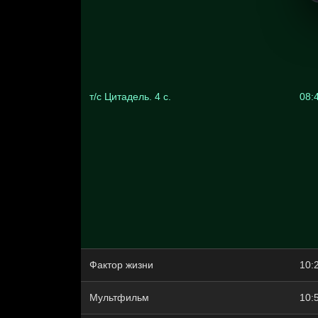
т/с Цитадель. 4 с.
08:
Фактор жизни
10:
Mультфильм
10: