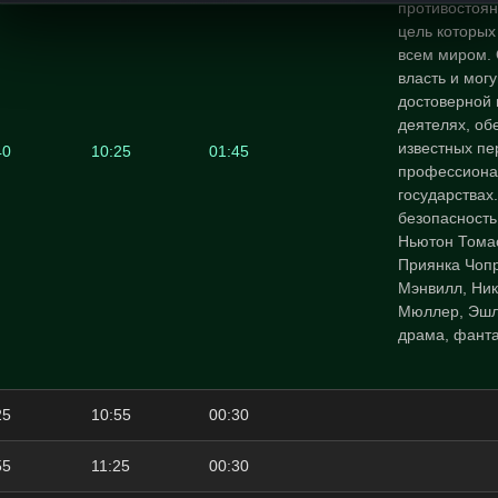
противостоян
цель которых
всем миром. 
власть и мог
достоверной
деятелях, об
известных п
40
10:25
01:45
профессиона
государствах
безопасность
Ньютон Томас
Приянка Чопр
Мэнвилл, Ник
Мюллер, Эшл
драма, фанта
25
10:55
00:30
55
11:25
00:30