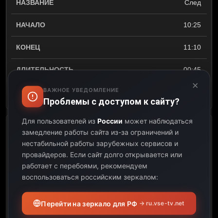
След
10:25
11:10
00:45
×
ВАЖНОЕ УВЕДОМЛЕНИЕ
Открыть описание
Проблемы с доступом к сайту?
Для пользователей из
России
может наблюдаться
Агенты справедливости
замедление работы сайта из-за ограничений и
нестабильной работы зарубежных сервисов и
11:10
провайдеров.
Если сайт долго открывается или
работает с перебоями, рекомендуем
12:05
воспользоваться российским зеркалом:
00:55
Перейти на зеркало для РФ
→ ru.vse-tv.net