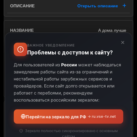
Открыть описание
А дома лучше
×
06:45
ВАЖНОЕ УВЕДОМЛЕНИЕ
Проблемы с доступом к сайту?
07:30
Для пользователей из
России
может наблюдаться
замедление работы сайта из-за ограничений и
00:45
нестабильной работы зарубежных сервисов и
провайдеров.
Если сайт долго открывается или
Открыть описание
работает с перебоями, рекомендуем
воспользоваться российским зеркалом:
х/ф Больше, чем врач. 3 с.
Перейти на зеркало для РФ
→ ru.vse-tv.net
07:30
Зеркало полностью синхронизировано с основным
сайтом