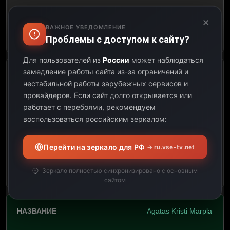
01:15
×
ВАЖНОЕ УВЕДОМЛЕНИЕ
Открыть описание
Проблемы с доступом к сайту?
Для пользователей из
России
может наблюдаться
замедление работы сайта из-за ограничений и
Agata Kristi. Erkils Puaro
нестабильной работы зарубежных сервисов и
провайдеров.
Если сайт долго открывается или
05:15
работает с перебоями, рекомендуем
воспользоваться российским зеркалом:
06:25
01:10
Перейти на зеркало для РФ
→ ru.vse-tv.net
Открыть описание
Зеркало полностью синхронизировано с основным
сайтом
Agatas Kristi Mārpla