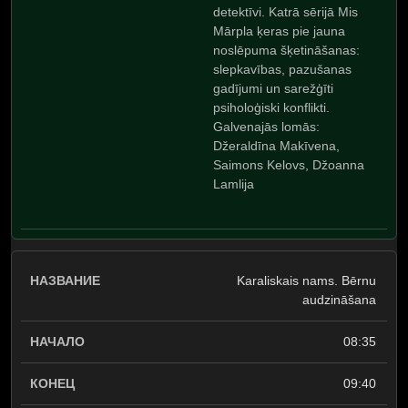
detektīvi. Katrā sērijā Mis
Mārpla ķeras pie jauna
noslēpuma šķetināšanas:
slepkavības, pazušanas
gadījumi un sarežģīti
psiholoģiski konflikti.
Galvenajās lomās:
Džeraldīna Makīvena,
Saimons Kelovs, Džoanna
Lamlija
Karaliskais nams. Bērnu
audzināšana
08:35
09:40