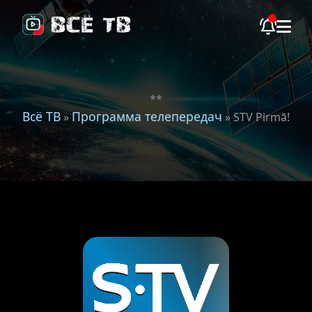
**
Всё ТВ
Программа телепередач
»
» STV Pirmā!