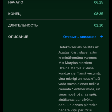
06:25
08:35
02:10
Открыть описание
Detektīvseriāls balstīts uz
Agatas Kristi slavenajām
kriminālromānu varones
Mis Mārplas stāstiem.
Džeina Mārpla ir klusa
kundze cienījamā vecumā,
viņa mierīgi un neuzkrītoši
vada savas dienās nelielā
ciematā Sentmerimīdā, un
viņas novērošanas spēj,
zināšanas par cilvēka
dabu un dzīves pieredze
padara viņu par izcilu