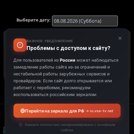
Выберите дату:
×
К сожалению, этот
ВАЖНОЕ УВЕДОМЛЕНИЕ
телеканал не
Проблемы с доступом к сайту?
предоставил свою
программу передач на
Для пользователей из
России
может наблюдаться
выбранную дату.
замедление работы сайта из-за ограничений и
нестабильной работы зарубежных сервисов и
провайдеров.
Если сайт долго открывается или
работает с перебоями, рекомендуем
воспользоваться российским зеркалом:
Перейти на зеркало для РФ
→ ru.vse-tv.net
Зеркало полностью синхронизировано с основным
сайтом