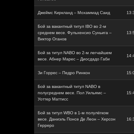
Джеймс Киркланд – Мохаммад Саид
13:
Бой за вакантный титул IBO во 2-м
среднем весе. Фульхенсио Суньига –
13:
Виктор Оганов
Бой за титул NABО во 2-м легчайшем
14:
весе. Абнер Марес – Диосдадо Габи
Зи Горрес – Педро Ринкон
15:
Бой за вакантный титул NABO в
полусреднем весе. Пол Уильямс –
15:
Уоттер Маттисс
Бой за титул WBO в 1-м полулёгком
весе. Даниэль Понсе Де Леон – Херсон
16:
Герреро