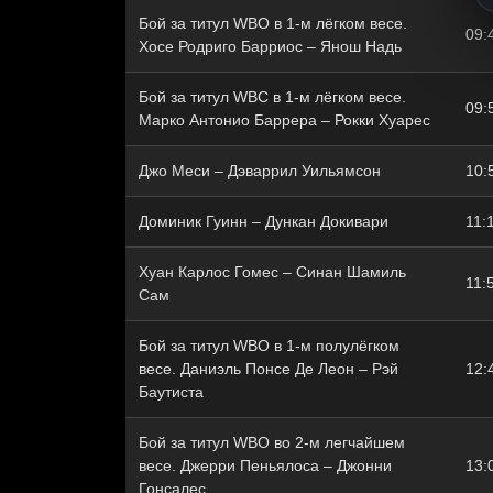
Бой за титул WBO в 1-м лёгком весе.
09:
Хосе Родриго Барриос – Янош Надь
Бой за титул WBC в 1-м лёгком весе.
09:
Марко Антонио Баррера – Рокки Хуарес
Джо Меси – Дэваррил Уильямсон
10:
Доминик Гуинн – Дункан Докивари
11:
Хуан Карлос Гомес – Синан Шамиль
11:
Сам
Бой за титул WBO в 1-м полулёгком
весе. Даниэль Понсе Де Леон – Рэй
12:
Баутиста
Бой за титул WBO во 2-м легчайшем
весе. Джерри Пеньялоса – Джонни
13:
Гонсалес