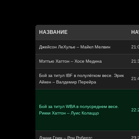
НАЗВАНИЕ
НА
Джейсон ЛеХулье – Майкл Мелвин
21:
Мэттью Хаттон – Хосе Медина
21:
Бой за титул IBF в полулёгком весе. Эрик
21:
Айкен – Валдемир Перейра
Бой за титул WBA в полусреднем весе.
22:
Рикки Хаттон – Луис Колаццо
Дэнни Грин – Рон Робертс
23: