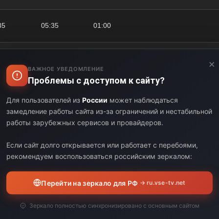
35
05:35
01:00
35
05:55
00:20
×
ВАЖНОЕ УВЕДОМЛЕНИЕ
Проблемы с доступом к сайту?
55
07:00
01:05
Для пользователей из
России
может наблюдаться
замедление работы сайта из-за ограничений и нестабильной
работы зарубежных сервисов и провайдеров.
00
08:05
01:05
Если сайт долго открывается или работает с перебоями,
05
09:00
00:55
рекомендуем воспользоваться российским зеркалом:
00
09:20
00:20
Перейти на зеркало для РФ
→ ru.vse-tv.net
20
09:45
00:25
Зеркало полностью синхронизировано с основным сайтом