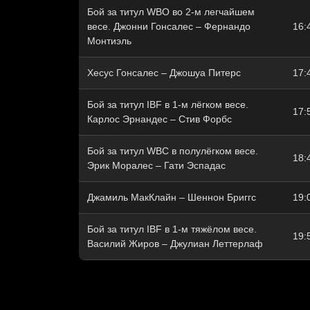
Бой за титул WBO во 2-м легчайшем
весе. Джонни Гонсалес – Фернандо
16:
Монтиэль
Хесус Гонсалес – Джошуа Питерс
17:
Бой за титул IBF в 1-м лёгком весе.
17:
Карлос Эрнандес – Стив Форбс
Бой за титул WBC в полулёгком весе.
18:
Эрик Моралес – Гати Эспадас
Джамиль МакКлайн – Шеннон Бриггс
19:
Бой за титул IBF в 1-м тяжёлом весе.
19:
Василий Жиров – Джулиан Леттерлаф