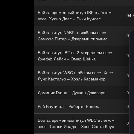
Бой за временный титул IBF в лёгком
04:
весе. Хулио Диас – Рики Куилес
Бой за титул NABF в тяжёлом весе.
05:
Сэмюэл Питер – Джереми Уильямс
Бой за титул IBF во 2-м среднем весе.
05:
Джефф Лейси – Омар Шейка
Бой за титул WBC в лёгком весе. Хосе
07:
Луис Кастильо – Хоэль Касамайор
Доминик Гуинн – Дункан Докивари
08:
Рэй Баутиста – Роберто Бонилл
09:
Бой за временный титул WBC в лёгком
09:
весе. Тикаси Инада – Хосе Санта Крус