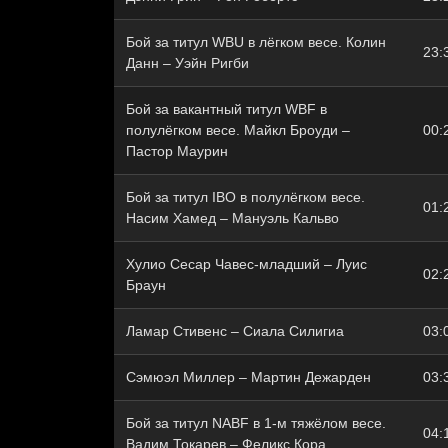
Бой за титул WBU в лёгком весе. Колин
23:
Данн – Уэйн Ригби
Бой за вакантный титул WBF в
полулёгком весе. Майкл Броуди –
00:
Пастор Маурин
Бой за титул IBO в полулёгком весе.
01:
Насим Хамед – Мануэль Кальво
Хулио Сесар Чавес-младший – Луис
02:
Браун
Ламар Стивенс – Сиала Силигиа
03:
Сэмюэл Миллер – Мартин Дежарден
03:
Бой за титул NABF в 1-м тяжёлом весе.
04:
Вадим Токарев – Феликс Кора