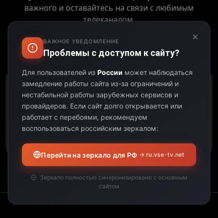
важного и оставайтесь на связи с любимым
телеканалом.
×
ВАЖНОЕ УВЕДОМЛЕНИЕ
Проблемы с доступом к сайту?
Выберите дату:
Для пользователей из
России
может наблюдаться
замедление работы сайта из-за ограничений и
К сожалению, этот
нестабильной работы зарубежных сервисов и
телеканал не
провайдеров.
Если сайт долго открывается или
предоставил свою
работает с перебоями, рекомендуем
программу передач на
воспользоваться российским зеркалом:
выбранную дату.
Перейти на зеркало для РФ
→ ru.vse-tv.net
Зеркало полностью синхронизировано с основным
сайтом