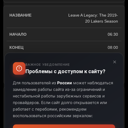
Leave A Legacy: The 2019-
20 Lakers Season
06:30
08:00
×
01:30
ВАЖНОЕ УВЕДОМЛЕНИЕ
Проблемы с доступом к сайту?
Открыть описание
Для пользователей из
России
может наблюдаться
замедление работы сайта из-за ограничений и
нестабильной работы зарубежных сервисов и
Access SportsNet: Lakers
провайдеров.
Если сайт долго открывается или
работает с перебоями, рекомендуем
08:00
воспользоваться российским зеркалом:
09:00