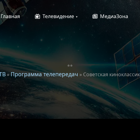
Главная
Телевидение
МедиаЗона
**
ТВ
Программа телепередач
»
» Советская кинокласси