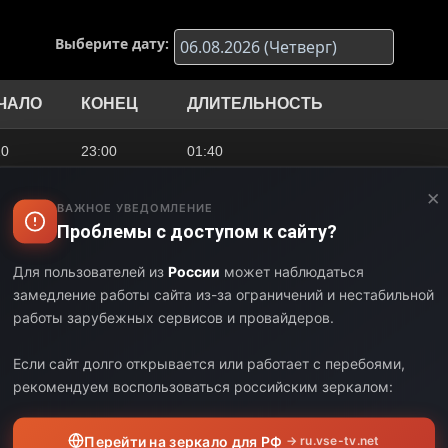
Выберите дату:
ЧАЛО
КОНЕЦ
ДЛИТЕЛЬНОСТЬ
20
23:00
01:40
×
00
00:30
01:30
ВАЖНОЕ УВЕДОМЛЕНИЕ
Проблемы с доступом к сайту?
30
01:45
01:15
Для пользователей из
России
может наблюдаться
45
03:20
01:35
замедление работы сайта из-за ограничений и нестабильной
работы зарубежных сервисов и провайдеров.
20
05:25
02:05
Если сайт долго открывается или работает с перебоями,
25
06:55
01:30
рекомендуем воспользоваться российским зеркалом:
55
08:45
01:50
Перейти на зеркало для РФ
→ ru.vse-tv.net