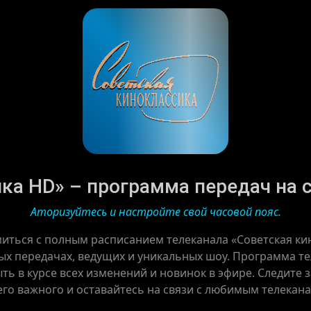
а HD» – программа передач на се
Аторизуйтесь и настройте свой часовой пояс.
миться с полным расписанием телеканала «Советская кин
х передачах, ведущих и уникальных шоу. Программа те
ть в курсе всех изменений и новинок в эфире. Следите
го важного и оставайтесь на связи с любимым телекан