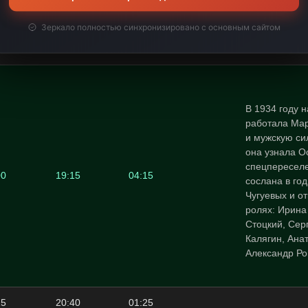
45
10:40
01:55
Зеркало полностью синхронизировано с основным сайтом
40
15:00
04:20
В 1934 году 
работала Мар
и мужскую си
она узнала О
спецпереселе
00
19:15
04:15
сослана в го
Чугуевых и от
ролях: Ирина
Стоцкий, Сер
Калягин, Ана
Александр Ро
15
20:40
01:25