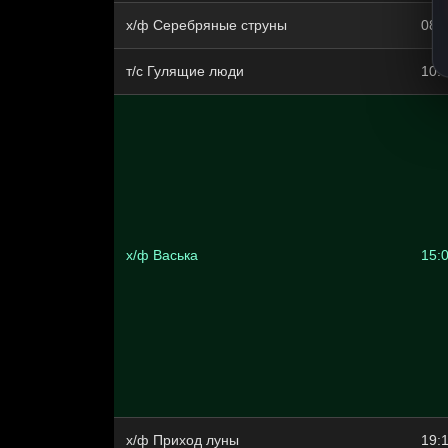
х/ф Серебряные струны
08:
т/с Гулящие люди
10:
х/ф Васька
15:
х/ф Приход луны
19: