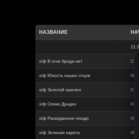
НАЗВАНИЕ
НА
21:
х/ф В огне брода нет
23:
х/ф Юность наших отцов
00:
х/ф Золотой эшелон
01:
х/ф Олеко Дундич
03:
х/ф Раскиданное гнездо
05:
х/ф Зеленая карета
06: