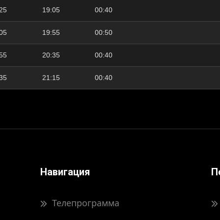
25
19:05
00:40
05
19:55
00:50
55
20:35
00:40
35
21:15
00:40
Навигация
П
Телепрограмма