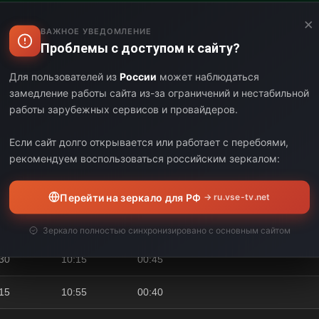
×
30
05:10
00:40
ВАЖНОЕ УВЕДОМЛЕНИЕ
Проблемы с доступом к сайту?
10
05:50
00:40
Для пользователей из
России
может наблюдаться
замедление работы сайта из-за ограничений и нестабильной
50
06:35
00:45
работы зарубежных сервисов и провайдеров.
35
07:20
00:45
Если сайт долго открывается или работает с перебоями,
рекомендуем воспользоваться российским зеркалом:
20
08:00
00:40
00
08:50
00:50
Перейти на зеркало для РФ
→ ru.vse-tv.net
50
09:30
00:40
Зеркало полностью синхронизировано с основным сайтом
30
10:15
00:45
15
10:55
00:40