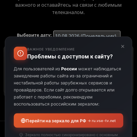
важного и оставайтесь на связи с любимым
телеканалом.
Выберите дату:
×
ВАЖНОЕ УВЕДОМЛЕНИЕ
Проблемы с доступом к сайту?
К сожалению, этот
телеканал не
Для пользователей из
России
может наблюдаться
предоставил свою
замедление работы сайта из-за ограничений и
программу передач на
выбранную дату.
нестабильной работы зарубежных сервисов и
провайдеров.
Если сайт долго открывается или
работает с перебоями, рекомендуем
воспользоваться российским зеркалом:
Перейти на зеркало для РФ
→ ru.vse-tv.net
Зеркало полностью синхронизировано с основным