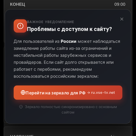
09:00
×
02:00
ВАЖНОЕ УВЕДОМЛЕНИЕ
Проблемы с доступом к сайту?
Открыть описание
Для пользователей из
России
может наблюдаться
замедление работы сайта из-за ограничений и
нестабильной работы зарубежных сервисов и
New
провайдеров.
Если сайт долго открывается или
работает с перебоями, рекомендуем
09:00
воспользоваться российским зеркалом:
10:00
Перейти на зеркало для РФ
→ ru.vse-tv.net
01:00
Зеркало полностью синхронизировано с основным
сайтом
Открыть описание